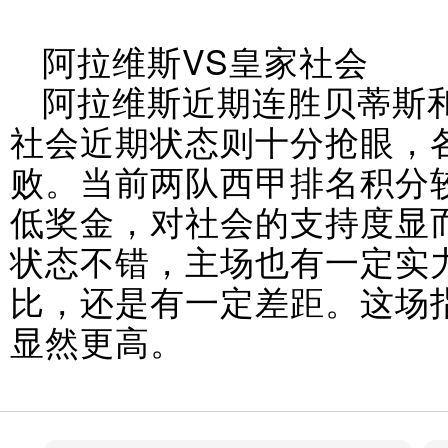
阿拉维斯VS皇家社会
阿拉维斯近期连胜贝蒂斯
社会近期状态则十分抢眼，
败。当前两队西甲排名积分
低奖金，对社会的支持度显
状态不错，主场也有一定实
比，还是有一定差距。这场
显然更高。