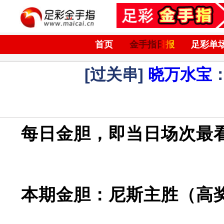
首页
金手指日报
足彩单
[过关串]
晓万水宝
每日金胆，即当日场次最
本期金胆：尼斯主胜（
高