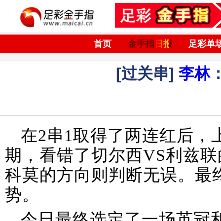
首页
金手指日报
足彩单
[过关串]
李林
在2串1取得了两连红后，
期，看错了切尔西VS利兹
科莫的方向则判断无误。最
势。
今日最终选定了一场英冠