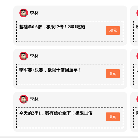
李林
基础单6.6倍，极限12倍！2串1吃饱
58元
李林
季军赛+决赛，极限十倍回血单！
0元
李林
今天的2串1，我有信心拿下！极限11倍
0元