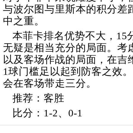
与波尔图与里斯本的积分差
中之重。
本菲卡排名优势不大，15
无疑是相当充分的局面。考
以及客场作战的局面，在吉
1球门槛足以起到防客之效
会在客场带走三分。
推荐：客胜
比分：1-2、0-1