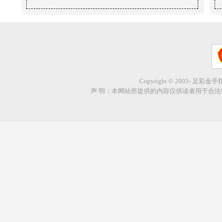
Copyright © 2003- 足彩金
声 明：本网站所提供的内容仅供读者用于合