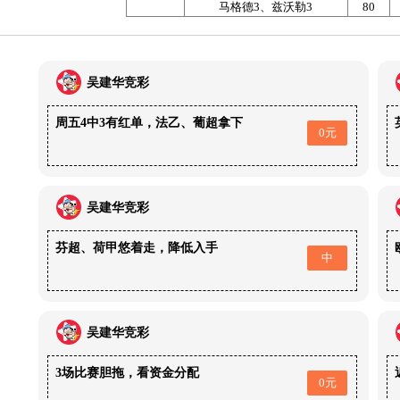
马格德3、兹沃勒3
80
吴建华竞彩
周五4中3有红单，法乙、葡超拿下
0元
吴建华竞彩
芬超、荷甲悠着走，降低入手
中
吴建华竞彩
3场比赛胆拖，看资金分配
0元