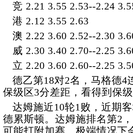
竞 2.21 3.55 2.53--2.24 3.5
港 2.12 3.55 2.63
澳 2.22 3.60 2.52--2.30 3.6
威 2.30 3.40 2.70--2.25 3.6
立 2.20 3.60 2.60--2.25 3.5
德乙第18对2名，马格德
保级区3分差距，看得到保
达姆施近10轮1败，近期
德累斯顿。达姆施排名第2
可能打附加赛，极端情况下