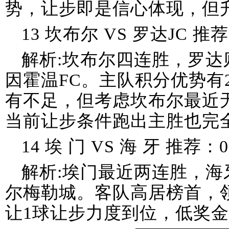
势，让步即是信心体现，但
13 坎布尔 VS 罗达JC 推
解析:坎布尔四连胜，罗
因霍温FC。主队积分优势有
有不足，但考虑坎布尔最近
当前让步条件跑出主胜也完
14 埃 门 VS 海 牙 推荐：0
解析:埃门最近两连胜，
尔梅勒城。客队高居榜首，领
让1球让步力度到位，低奖金