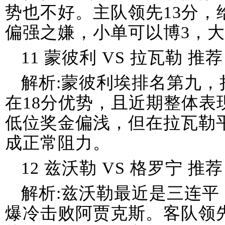
势也不好。主队领先13分，
偏强之嫌，小单可以博3，
11 蒙彼利 VS 拉瓦勒 推荐
解析:蒙彼利埃排名第九
在18分优势，且近期整体表
低位奖金偏浅，但在拉瓦勒
成正常阻力。
12 兹沃勒 VS 格罗宁 推荐
解析:兹沃勒最近是三连
爆冷击败阿贾克斯。客队领