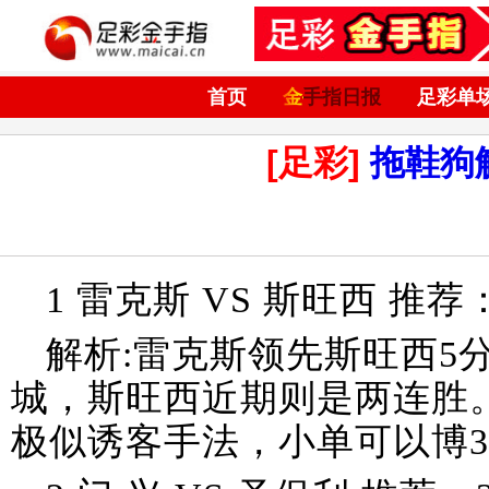
首页
金手指日报
足彩单
[足彩]
拖鞋狗
1 雷克斯 VS 斯旺西 推荐：
解析:雷克斯领先斯旺西5
城，斯旺西近期则是两连胜。0
极似诱客手法，小单可以博