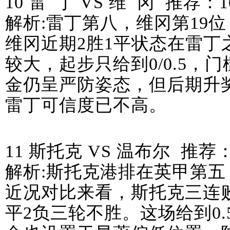
10 雷 丁 VS 维 冈 推荐：1
解析:雷丁第八，维冈第19
维冈近期2胜1平状态在雷丁
较大，起步只给到0/0.5，
金仍呈严防姿态，但后期升
雷丁可信度已不高。
11 斯托克 VS 温布尔 推荐
解析:斯托克港排在英甲第五
近况对比来看，斯托克三连败
平2负三轮不胜。这场给到0.