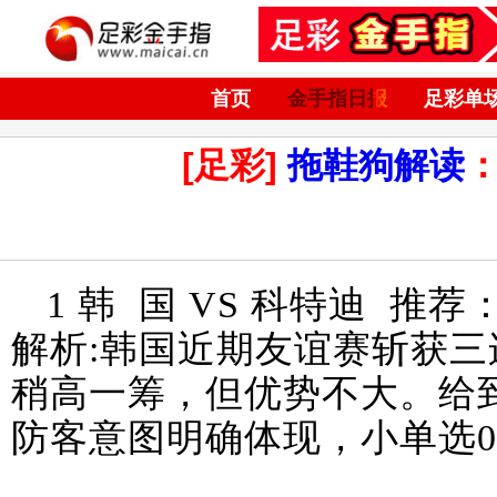
首页
金手指日报
足彩单
[足彩]
拖鞋狗解读
1 韩 国 VS 科特迪 推荐：
解析:韩国近期友谊赛斩获
稍高一筹，但优势不大。给
防客意图明确体现，小单选0