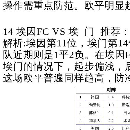
操作需重点防范。欧平明显
14 埃因FC VS 埃 门 推荐：
解析:埃因第11位，埃门第1
队近期则是1平2负。在埃因
埃门的情况下，起步偏浅，
这场欧平普遍同样趋高，防
对阵
1
韩
国
0:4
科特
2
匈牙利
1:0
斯洛
3
苏格兰
0:1
日
4
加拿大
2:2
冰
5
美
国
2:5
比利