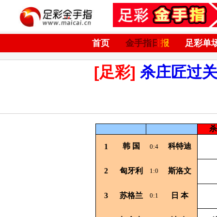
首页
金手指日报
足彩单
[足彩]
杀庄匠过
杀
韩
国
科特迪
1
0:4
2
匈牙利
斯洛文
1:0
3
苏格兰
日
本
0:1