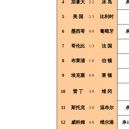
4
加拿大
冰
岛
杀
2:2
5
美
国
比利时
2:5
6
墨西哥
葡萄牙
杀
0:0
7
哥伦比
法
国
1:3
8
布莱浦
伯
顿
1:0
9
埃克塞
莱
顿
0:0
10
雷
丁
维
冈
3:0
11
斯托克
温布尔
杀
3:0
12
威科姆
维尔港
杀1
4:0