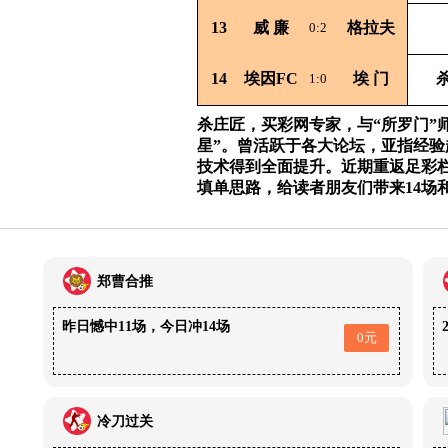
13
威
廉
格拉夫
0:2
14
埃因FC
埃
门
杀
1:0
杀庄匠，买彩网专家，与“所罗门”
星”。曾活跃于各大论坛，亚指经
技术得到全面提升。近期重返足彩
填单思路，给读者朋友们带来14场
郑曹合推
昨日憾中11场，今日冲14场
0元
冷刀过关