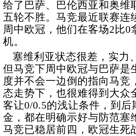
给了巴萨、巴伦西亚和奥维
五轮不胜。马竞最近联赛连
周中欧冠，他们在客场2比0
机。
塞维利亚状态很差，实力
但马竞下周中欧冠与巴萨是
度并不会一边倒的指向马竞
态走势下，也很难得到大众
客让0/0.5的浅让条件，到
金，都在明确示好与防范塞
马竞已稳居前四，欧冠生死