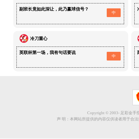
副班长竟如此深让，此乃赢球信号？
中
冷刀重心
英联杯第一场，我有句话要说
中
Copyright © 2003- 足彩金
声 明：本网站所提供的内容仅供读者用于合