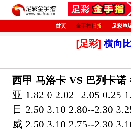
首页
金手指日报
足彩单
[足彩]
横向
西甲 马洛卡 VS 巴列卡诺
亚 1.82 0 2.02--2.05 0.25 1
日 2.50 3.10 2.80--2.30 3.2
威 2.50 3.10 2.75--2.30 3.1