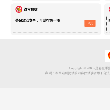
盈亏数据
芬超难点赛事，可以排除一项
38元
Copyright © 2003- 足彩金
声 明：本网站所提供的内容仅供读者用于合