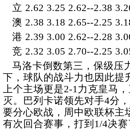
立 2.62 3.25 2.62--2.38 3.2
澳 2.38 3.18 2.65--2.25 3.1
港 2.39 3.00 2.62--2.28 3.0
竞 2.32 3.05 2.70--2.25 3.0
马洛卡倒数第三，保级压
下，球队的战斗力也因此提升
上个主场更是2-1力克皇马
灭。巴列卡诺领先对手4分
要分心欧战，周中欧联杯主场
有次回合赛事，打到1/4决