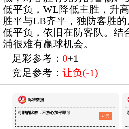
低平负，WL降低主胜，升
胜平与LB齐平，独防客胜的
低平负，依旧在防客队。结
浦很难有赢球机会。
足彩参考：
0
+1
竞足参考：
让负(-1)
标准数据
可胆的比赛，不放心加平即可
48元