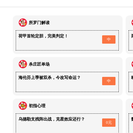
所罗门解读
荷甲首轮定胆，完美判定！
中
杀庄匠单场
海伦芬上季被双杀，今改写命运？
中
初指心理
乌德勒支残阵出战，克星效应还行？
0元