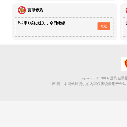
曹明竞彩
昨2串1成功过关，今日继续
0元
Copyright © 2003- 足彩金
声 明：本网站所提供的内容仅供读者用于合