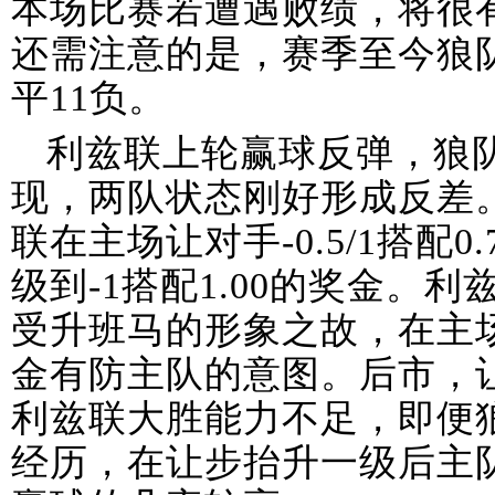
本场比赛若遭遇败绩，将很
还需注意的是，赛季至今狼
平11负。
利兹联上轮赢球反弹，狼
现，两队状态刚好形成反差
联在主场让对手-0.5/1搭配
级到-1搭配1.00的奖金。
受升班马的形象之故，在主场让步
金有防主队的意图。后市，让
利兹联大胜能力不足，即便
经历，在让步抬升一级后主