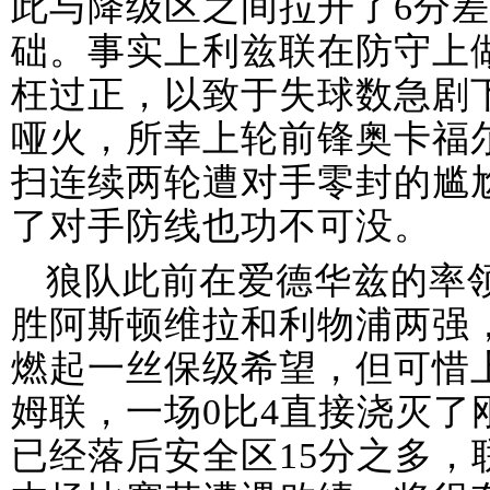
此与降级区之间拉开了6分
础。事实上利兹联在防守上
枉过正，以致于失球数急剧
哑火，所幸上轮前锋奥卡福
扫连续两轮遭对手零封的尴
了对手防线也功不可没。
狼队此前在爱德华兹的率
胜阿斯顿维拉和利物浦两强
燃起一丝保级希望，但可惜
姆联，一场0比4直接浇灭了
已经落后安全区15分之多，