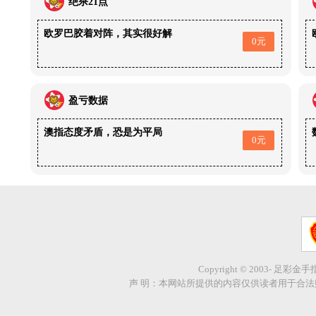
绝杀21点
欧罗巴胶着对阵，其实很好解
0元
盈亏数据
澳指态度矛盾，恐是为平局
0元
Copyright © 2003- 足彩金
声 明：本网站所提供的内容仅供读者用于合