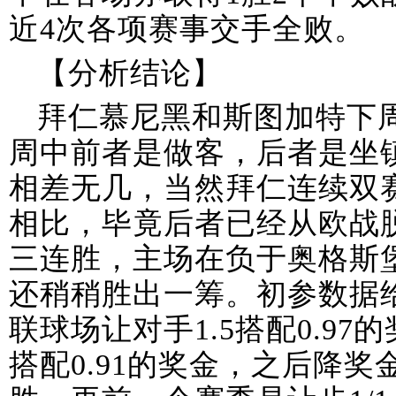
近4次各项赛事交手全败。
【分析结论】
拜仁慕尼黑和斯图加特下
周中前者是做客，后者是坐
相差无几，当然拜仁连续双
相比，毕竟后者已经从欧战
三连胜，主场在负于奥格斯
还稍稍胜出一筹。初参数据
联球场让对手1.5搭配0.97
搭配0.91的奖金，之后降奖