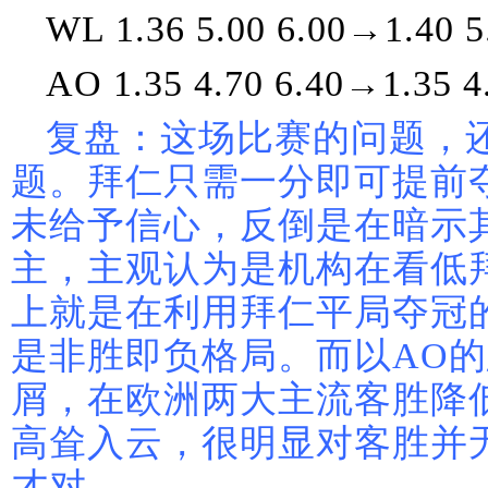
WL 1.36 5.00 6.00→1.40 5
AO 1.35 4.70 6.40→1.35 4
复盘：这场比赛的问题，
题。拜仁只需一分即可提前
未给予信心，反倒是在暗示
主，主观认为是机构在看低
上就是在利用拜仁平局夺冠
是非胜即负格局。而以AO
屑，在欧洲两大主流客胜降
高耸入云，很明显对客胜并
才对。