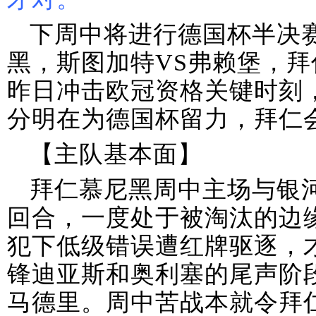
下周中将进行德国杯半决
黑，斯图加特VS弗赖堡，
昨日冲击欧冠资格关键时刻
分明在为德国杯留力，拜仁
【主队基本面】
拜仁慕尼黑周中主场与银河
回合，一度处于被淘汰的边
犯下低级错误遭红牌驱逐，
锋迪亚斯和奥利塞的尾声阶
马德里。周中苦战本就令拜