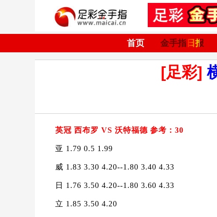
首页
金手指日报
[足彩]
英冠 西布罗 VS 沃特福德 参考：30
亚 1.79 0.5 1.99
威 1.83 3.30 4.20--1.80 3.40 4.33
日 1.76 3.50 4.20--1.80 3.60 4.33
立 1.85 3.50 4.20