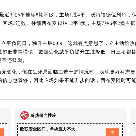
近3胜5平连续8轮不败，主场1胜4平。沃特福德位列13，
客场3连败。往绩西布罗12胜12平8负，主场7胜6平2负占
。立平负同日，独升主胜0.09，这就有点意思了，立主动给热
胜超低非常谨慎。数据变化威平负提升主胜降低，日三项都
便宜还鼓励。
目前虽无变化，但在生死局面临二选一的情况时，表现更好斗志
的信心也管够，因此临场如果不能升步的话，西布罗随时可
冷热倾向搜冷
欧联安全区间，单挑压力不大
元
中