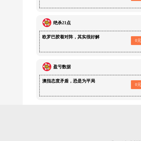
绝杀21点
欧罗巴胶着对阵，其实很好解
0
盈亏数据
澳指态度矛盾，恐是为平局
0