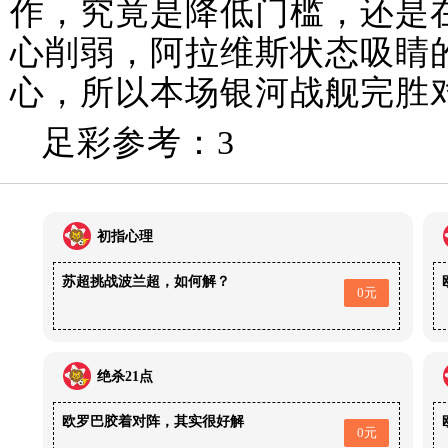
作，究竟是降低门槛，还是
心削弱，阿拉维斯状态吸睛
心，所以本场银河战舰完胜
足彩参考：3
初指心理
苏超挑战波兰超，如何解？
0元
绝杀21点
欧罗巴胶着对阵，其实很好解
0元