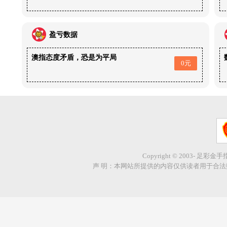
盈亏数据
澳指态度矛盾，恐是为平局
0元
Copyright © 2003- 足彩金
声 明：本网站所提供的内容仅供读者用于合