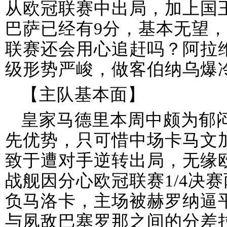
从欧冠联赛中出局，加上国
巴萨已经有9分，基本无望
联赛还会用心追赶吗？阿拉
级形势严峻，做客伯纳乌爆
【主队基本面】
皇家马德里本周中颇为郁
先优势，只可惜中场卡马文
致于遭对手逆转出局，无缘
战舰因分心欧冠联赛1/4决
负马洛卡，主场被赫罗纳逼
与夙敌巴塞罗那之间的分差拉