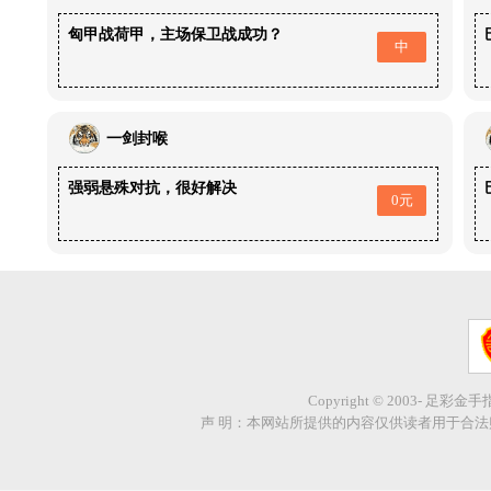
匈甲战荷甲，主场保卫战成功？
中
一剑封喉
强弱悬殊对抗，很好解决
0元
Copyright © 2003- 足彩金
声 明：本网站所提供的内容仅供读者用于合