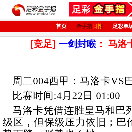
首页
金手指日报
足彩单
[竞足]
一剑封喉
： 马洛
周二004西甲：马洛卡VS
比赛时间:4月22日 01:00
马洛卡凭借连胜皇马和巴
级区，但保级压力依旧；巴