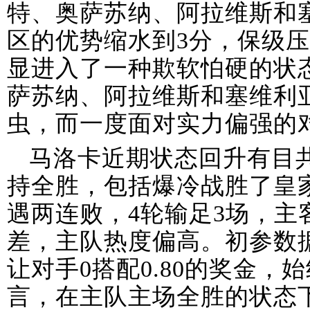
特、奥萨苏纳、阿拉维斯和
区的优势缩水到3分，保级
显进入了一种欺软怕硬的状
萨苏纳、阿拉维斯和塞维利
虫，而一度面对实力偏强的
马洛卡近期状态回升有目
持全胜，包括爆冷战胜了皇
遇两连败，4轮输足3场，主
差，主队热度偏高。初参数
让对手0搭配0.80的奖金
言，在主队主场全胜的状态