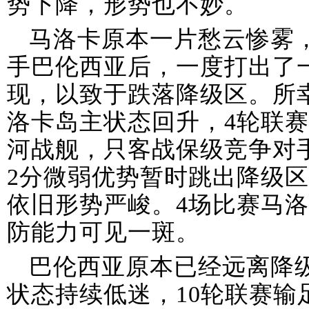
势下降，形势也不妙。
马洛卡原本一片愁云惨雾
手巴伦西亚后，一度打出了一
现，以致于跌落降级区。所
洛卡岛主状态回升，4轮联赛
河战舰，只客战保级竞争对
2分微弱优势暂时跳出降级
依旧形势严峻。4场比赛马洛
防能力可见一斑。
巴伦西亚原本已经远离降
状态持续低迷，10轮联赛输