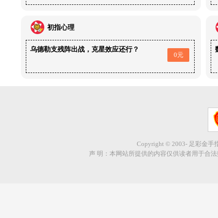
初指心理
乌德勒支残阵出战，克星效应还行？
0元
Copyright © 2003- 足彩金
声 明：本网站所提供的内容仅供读者用于合