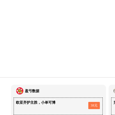
盈亏数据
欧亚齐护主胜，小单可博
38元