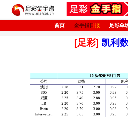
首页
金手指日报
足彩单
[足彩]
凯利
10
沃尔夫
VS
门
兴
公司
欧指
凯
澳指
2.18
3.51
2.70
0.92
0
365
2.20
3.75
3.00
0.93
0
威廉
2.25
3.40
2.88
0.95
0
LB
2.20
3.70
3.00
0.93
0
Bwin
2.20
3.70
3.00
0.93
0
Interwetten
2.25
3.65
3.00
0.95
0