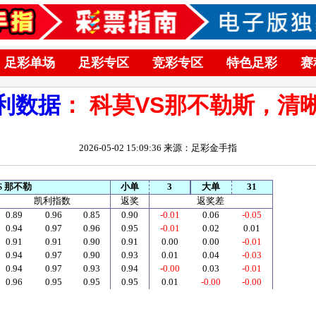
足彩单场
足彩专区
竞彩专区
特色足彩
赛
利数据
： 科莫VS那不勒斯，清
2026-05-02 15:09:36 来源：足彩金手指
S
那不勒
小单
3
大单
31
凯利指数
返奖
返奖差
0.89
0.96
0.85
0.90
-0.01
0.06
-0.05
0.94
0.97
0.96
0.95
-0.01
0.02
0.01
0.91
0.91
0.90
0.91
0.00
0.00
-0.01
0.94
0.97
0.90
0.93
0.01
0.04
-0.03
0.94
0.97
0.93
0.94
-0.00
0.03
-0.01
0.96
0.95
0.95
0.95
0.01
-0.00
-0.00