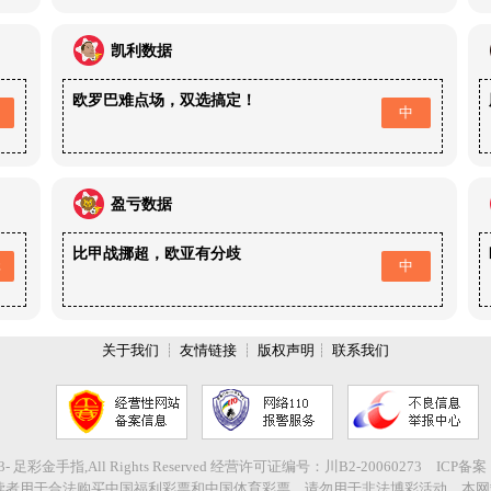
凯利数据
欧罗巴难点场，双选搞定！
中
盈亏数据
比甲战挪超，欧亚有分歧
元
中
关于我们
┊
友情链接
┊
版权声明
┊
联系我们
2003- 足彩金手指,All Rights Reserved 经营许可证编号：川B2-20060273 ICP备
读者用于合法购买中国福利彩票和中国体育彩票，请勿用于非法博彩活动，本