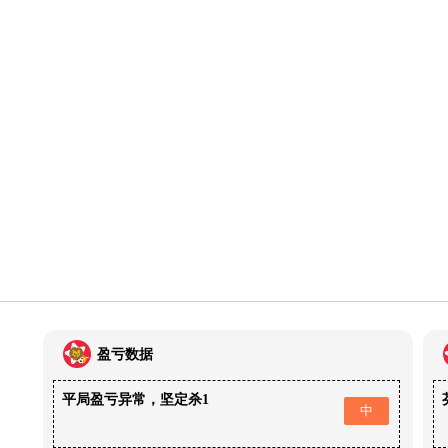
盈亏数据
平局盈亏异常，坚定杀1
中