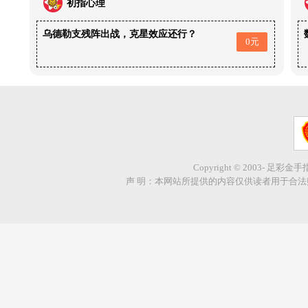
初指心理
乌德勒支残阵出战，克星效应还行？
0元
Copyright © 2003- 足彩金
声 明：本网站所提供的内容仅供读者用于合