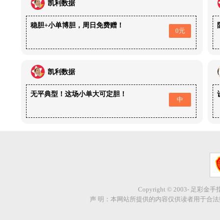
凯利数据
稳胆+小单博胆，周日免费赠！
0元
凯利数据
无平典型！这场小单大可定胆！
中
Copyright © 2003- 足彩金
声 明：本网站所提供的内容仅供读者用于合