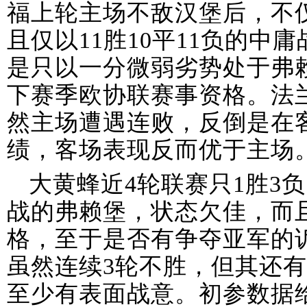
福上轮主场不敌汉堡后，不
且仅以11胜10平11负的中
是只以一分微弱劣势处于弗
下赛季欧协联赛事资格。法
然主场遭遇连败，反倒是在客
绩，客场表现反而优于主场
大黄蜂近4轮联赛只1胜3
战的弗赖堡，状态欠佳，而
格，至于是否有争夺亚军的
虽然连续3轮不胜，但其还
至少有表面战意。初参数据