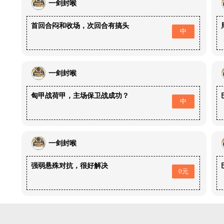
一剑封喉
首回合闷和收场，次回合有搞头
中
一剑封喉
匈甲战荷甲，主场保卫战成功？
中
一剑封喉
强弱悬殊对抗，很好解决
0元