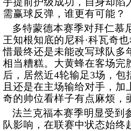
手提前护级成功，自身却陷
需赢球反弹，谁更有可能？
多特蒙德本赛季对拜仁慕
王知根知底的尼科·科瓦奇
惜最终还是未能改写球队多
相当糟糕。大黄蜂在客场完
后，居然近4轮输足3场，包
且还是在主场输给对手，加
奇的帅位看样子有点麻烦，
法兰克福本赛季明显受到
队影响，在联赛中状态始终