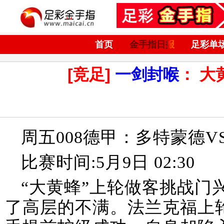
首页
金手指日报
足彩单
[竞足]
一剑封喉
： 大
周五008德甲：多特蒙德V
比赛时间:5月9日 02:30
“大黄蜂”上轮做客挑战门
了高层的不满。法兰克福上