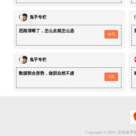
鬼手专栏
思路清晰了，怎么走就怎么选
48元
鬼手专栏
数据契合形势，做胆自然不虚
0元
Copyright © 2003- 足彩金