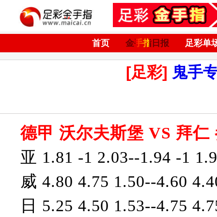
首页
金手指日报
足彩单
[足彩]
鬼手
德甲 沃尔夫斯堡 VS 拜仁 
亚 1.81 -1 2.03--1.94 -1 1.
威 4.80 4.75 1.50--4.60 4.4
日 5.25 4.50 1.53--4.75 4.7