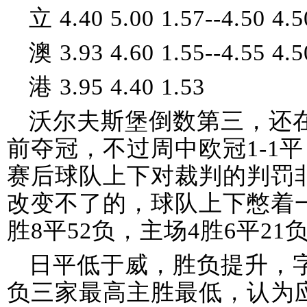
立 4.40 5.00 1.57--4.50 4.5
澳 3.93 4.60 1.55--4.55 4.5
港 3.95 4.40 1.53
沃尔夫斯堡倒数第三，还
前夺冠，不过周中欧冠1-1平
赛后球队上下对裁判的判罚
改变不了的，球队上下憋着
胜8平52负，主场4胜6平2
日平低于威，胜负提升，
负三家最高主胜最低，认为