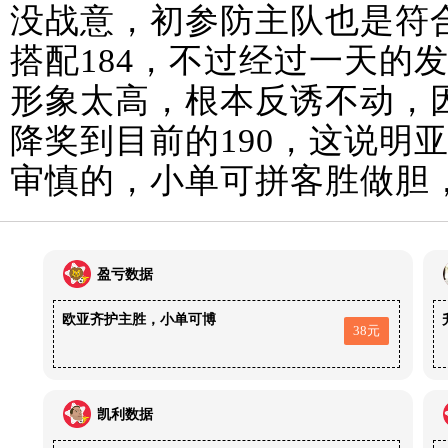
没战意，初参防主队也是符合
搭配184，不过经过一天的
形象太高，根本反诱不动，因
降奖到目前的190，这说明
审慎的，小单可拼客胜做胆
盈亏数据
欧亚齐护主胜，小单可博
38元
凯利数据