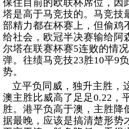
保住目前的欧联杯席位，因
塔是高于马竞技的。马竞技最
部精力都在杯赛上，但偷鸡
给社会，欧冠半决赛输给阿
尔塔在联赛杯赛5连败的情
弹。往绩马竞技23胜10平9
势。
立平负同威，独升主胜，
澳主胜比威高了足足0.22
胜。港平负高于澳，主胜降
据最晚，应该是搞清楚形势