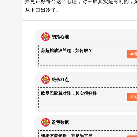
摇晃正好符合这个心理，对主胜其实是有利的，
从下口出冷了。
初指心理
苏超挑战波兰超，如何解？
48
绝杀21点
欧罗巴胶着对阵，其实很好解
0
盈亏数据
澳指态度矛盾，恐是为平局