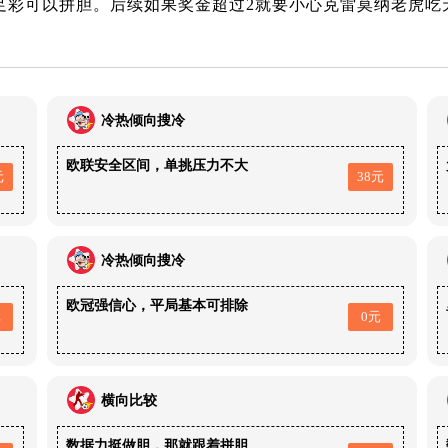
足彩可以拼胆。后续如果奖金超过2就要小心克雷莫纳老虎吃
冷热倾向搜冷
欧联安全区间，单挑压力不大
元
38元
冷热倾向搜冷
欧冠强信心，平局基本可排除
元
0元
横向比较
数据力挺做胆，那就跟着拼胆