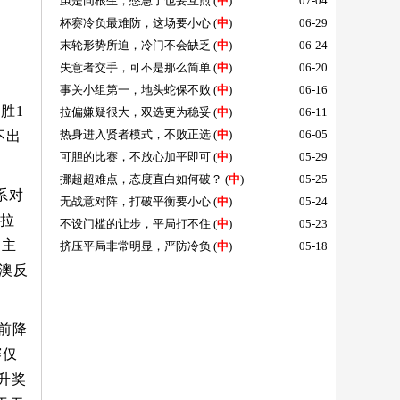
虽是同根生，憋急了也要互煎
(
中
)
07-04
杯赛冷负最难防，这场要小心
(
中
)
06-29
末轮形势所迫，冷门不会缺乏
(
中
)
06-24
失意者交手，可不是那么简单
(
中
)
06-20
事关小组第一，地头蛇保不败
(
中
)
06-16
胜1
拉偏嫌疑很大，双选更为稳妥
(
中
)
06-11
热身进入贤者模式，不败正选
(
中
)
06-05
不出
可胆的比赛，不放心加平即可
(
中
)
05-29
挪超超难点，态度直白如何破？
(
中
)
05-25
系对
无战意对阵，打破平衡要小心
(
中
)
05-24
差拉
不设门槛的让步，平局打不住
(
中
)
05-23
调主
挤压平局非常明显，严防冷负
(
中
)
05-18
，澳反
提前降
赛仅
升奖