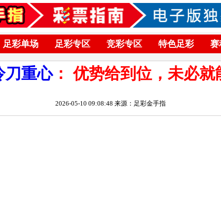
足彩单场
足彩专区
竞彩专区
特色足彩
赛
冷刀重心
： 优势给到位，未必就
2026-05-10 09:08:48 来源：足彩金手指