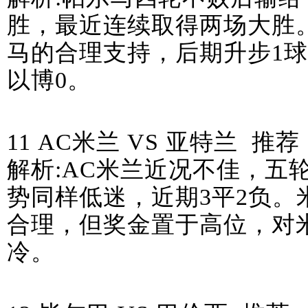
胜，最近连续取得两场大胜。客
马的合理支持，后期升步1
以博0。
11 AC米兰 VS 亚特兰 推荐
解析:AC米兰近况不佳，五
势同样低迷，近期3平2负。米
合理，但奖金置于高位，对
冷。