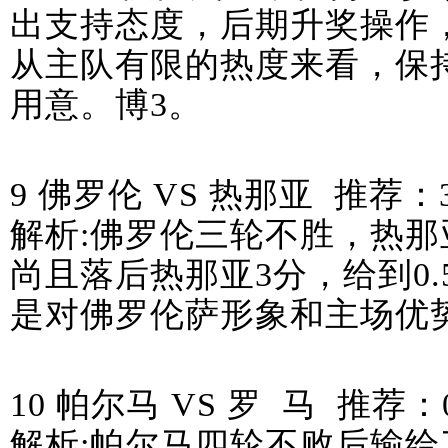
出支持态度，后期升奖操作
从主队有限的热度来看，保
用意。博3。
9 佛罗伦 VS 热那亚 推荐：
解析:佛罗伦三轮不胜，热那
尚且落后热那亚3分，给到0
是对佛罗伦萨形象和主场优势
10 帕尔马 VS 罗 马 推荐：
解析:帕尔马四轮不败后输