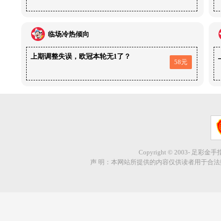
临场冷热倾向
上期调整失误，欧冠本轮无1了？
58元
Copyright © 2003- 足彩金
声 明：本网站所提供的内容仅供读者用于合