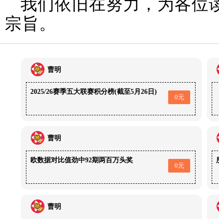
我们依旧在努力，为各位
宗旨。
曹明
2025/26赛季五大联赛积分榜(截至5月26日)
0元
曹明
欧数据对比值劲中92期两百万头奖
0元
曹明