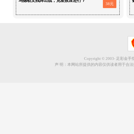
乌德勒支残阵出战，克星效应还行？
38元
Copyright © 2003- 足彩金
声 明：本网站所提供的内容仅供读者用于合