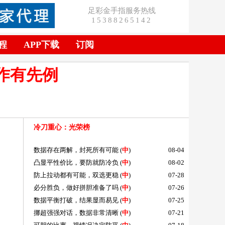
足彩金手指服务热线
15388265142
程
APP下载
订阅
作有先例
冷刀重心
：光荣榜
数据存在两解，封死所有可能
(
中
)
08-04
凸显平性价比，要防就防冷负
(
中
)
08-02
防上拉动都有可能，双选更稳
(
中
)
07-28
必分胜负，做好拼胆准备了吗
(
中
)
07-26
数据平衡打破，结果显而易见
(
中
)
07-25
挪超强强对话，数据非常清晰
(
中
)
07-21