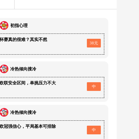
初指心理
杯赛真的很难？其实不然
38元
冷热倾向搜冷
欧联安全区间，单挑压力不大
中
冷热倾向搜冷
欧冠强信心，平局基本可排除
中