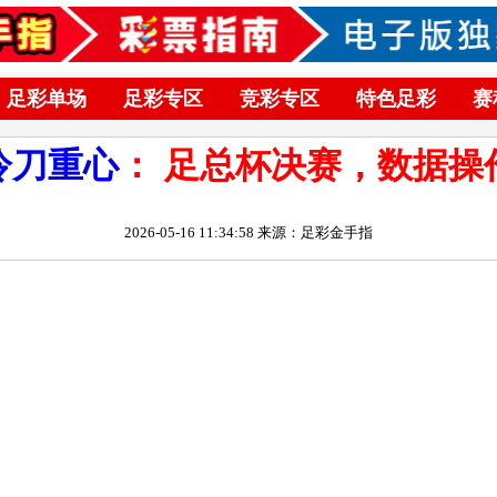
足彩单场
足彩专区
竞彩专区
特色足彩
赛
冷刀重心
： 足总杯决赛，数据操
2026-05-16 11:34:58 来源：足彩金手指