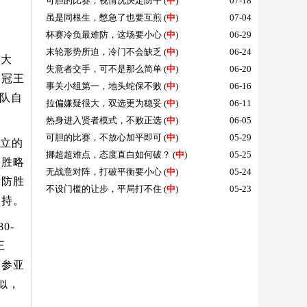
可胆的比赛，视情况决定防平
(
中
)
07-18
虽是同根生，憋急了也要互煎
(
中
)
07-04
杯赛冷负最难防，这场要小心
(
中
)
06-29
末轮形势所迫，冷门不会缺乏
(
中
)
06-24
很大
失意者交手，可不是那么简单
(
中
)
06-20
三冠王
事关小组第一，地头蛇保不败
(
中
)
06-16
两队自
拉偏嫌疑很大，双选更为稳妥
(
中
)
06-11
热身进入贤者模式，不败正选
(
中
)
06-05
可胆的比赛，不放心加平即可
(
中
)
05-29
立的
挪超超难点，态度直白如何破？
(
中
)
05-25
客胜略
无战意对阵，打破平衡要小心
(
中
)
05-24
者防胜
不设门槛的让步，平局打不住
(
中
)
05-23
支持。
0-
正
初参亚
似，