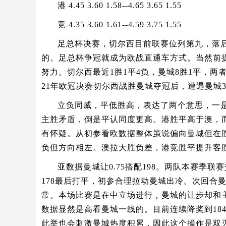
港 4.45 3.60 1.58--4.65 3.65 1.55
竞 4.35 3.60 1.61--4.59 3.75 1.55
足总杯决赛，切尔西目前联赛位列第九，落后
的。足总杯争冠就成为欧战直通车方式。当然前
努力。切尔西最近1胜1平4负，曼城8胜1平，两
21年欧冠决赛切尔西战胜曼城夺冠后，遭遇曼城3
立负同威，平低胜高，表达了两个意思，一
主胜矛盾，倒是平认同度更高。港胜平高于澳，
有怀疑。从初参看欧数据整体虽说偏向曼城但在
负但方向相左。澳拉大胜负差，港竞胜平提升客
亚数据曼城让0.75搭配198。两队本赛季联赛
178最后打平，初参合理拉动曼城出冷。次回合曼城客让
常。本场比赛是在中立场进行，曼城的让步却和
数据显然是高看曼城一线的。目前连续降奖到18
此举也会刺激曼城热度积累，因此这个操作是双