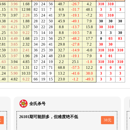
4.66
3.96
1.68
20
24
56
48.7
-26.7
4.2
310
310
1.15
8.78
12.98
82
11
7
6.9
-31.7
48.1
3
3
3
2.70
3.97
2.28
35
24
41
37.9
-19.1
-7.2
31
310
3.38
4.26
1.88
28
22
50
45.9
-49.1
7.9
30
30
30
1.90
4.21
3.37
50
22
28
8.8
-13.7
15.8
30
310
1.25
6.50
9.22
75
14
10
8.8
-10.5
7.8
3
3
30
4.13
4.49
1.68
23
21
56
25.7
-48.2
17.7
0
03
03
2.81
3.65
2.32
34
26
41
29.8
-27.8
7.2
30
30
2.59
3.83
2.41
36
25
39
32.7
-14.9
-6.0
310
310
310
3.35
3.97
1.96
28
24
48
23.0
-19.1
7.9
0
01
1.63
3.94
4.85
57
24
19
2.2
25.1
-1.8
310
310
310
7.81
5.43
1.31
12
17
71
68.8
-57.5
12.2
0
0
0
1.24
5.90
10.33
75
16
9
13.2
-41.6
38.0
3
3
3
1.40
4.82
6.22
66
19
15
23.0
-1.2
-49.3
3
3
3
全氏杀号
26101期可能胆多，但难度绝不低
元
38元