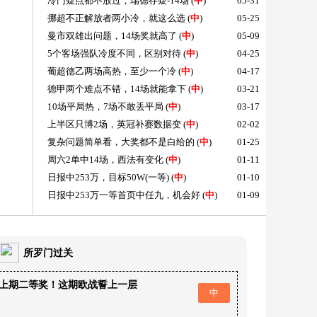
冷门疑点都不放过，瑞德存疑-14场
(
中
)
05-31
挪超不正解放者两小冷，就这么选
(
中
)
05-25
曼市双雄出问题，14场奖就高了
(
中
)
05-09
5个客场强队冷度不同，区别对待
(
中
)
04-25
葡超德乙两场高热，至少一个冷
(
中
)
04-17
德甲两个难点不错，14场就能拿下
(
中
)
03-21
10场平局热，7场不敢丢平局
(
中
)
03-17
上半区只博2场，英冠补赛数据变
(
中
)
02-02
复杂问题简单看，大奖都不是白给的
(
中
)
01-25
周六2单中14场，西法有变化
(
中
)
01-11
日报中253万，目标50W(一等)
(
中
)
01-10
日报中253万一等首页中任九，机会好
(
中
)
01-09
所罗门过关
上期二等奖！这期欧战誓上一层
中