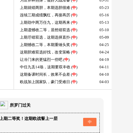
为世界杯热身，做好大战准备
(
中
)
05-31
上期就错两胆，本期选胆很难
(
中
)
05-23
连续三期成绩飘红，再接再厉
(
中
)
05-16
上期劲中两万任九，这期再来
(
中
)
05-13
上期遗憾收二等，居然错双选
(
中
)
05-10
上期尽错双选，这期选择直扑
(
中
)
05-09
上期憾收二等，本期重锤头奖
(
中
)
04-25
这期胆难双选好找，改变策略
(
中
)
04-24
让冷门来的更猛烈一些吧
(
中
)
04-19
中任九丢14场，这期要双丰收
(
中
)
04-11
这期备课时间长，效果不会差
(
中
)
04-10
欧战加上国家队，豪门受难日
(
中
)
04-03
所罗门过关
上期二等奖！这期欧战誓上一层
中