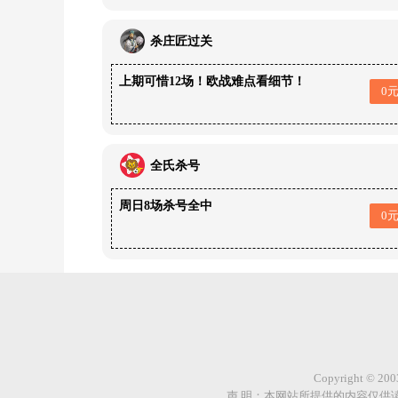
杀庄匠过关
上期可惜12场！欧战难点看细节！
0
全氏杀号
周日8场杀号全中
0
Copyright © 
声 明：本网站所提供的内容仅供