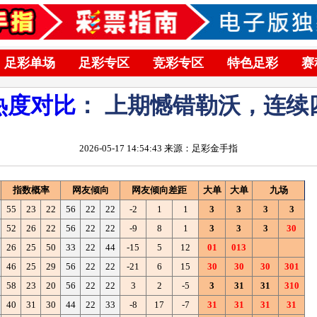
足彩单场
足彩专区
竞彩专区
特色足彩
赛
热度对比
： 上期憾错勒沃，连续
2026-05-17 14:54:43 来源：足彩金手指
指数概率
网友倾向
网友倾向差距
大单
大单
九场
55
23
22
56
22
22
-2
1
1
3
3
3
3
52
26
22
56
22
22
-9
8
1
3
3
3
30
26
25
50
33
22
44
-15
5
12
01
013
46
25
29
56
22
22
-21
6
15
30
30
30
301
58
23
20
56
22
22
3
2
-5
3
31
31
310
40
31
30
44
22
33
-8
17
-7
31
31
31
31