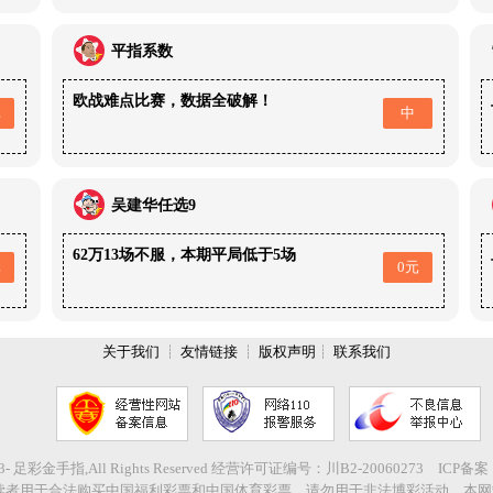
平指系数
欧战难点比赛，数据全破解！
元
中
吴建华任选9
62万13场不服，本期平局低于5场
元
0元
关于我们
┊
友情链接
┊
版权声明
┊
联系我们
2003- 足彩金手指,All Rights Reserved 经营许可证编号：川B2-20060273 ICP备
读者用于合法购买中国福利彩票和中国体育彩票，请勿用于非法博彩活动，本