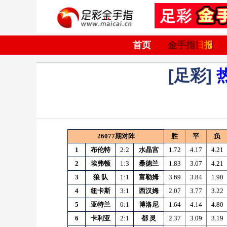
首页
金手指日报
[足彩]
26077期对阵
胜
平
负
1
布伦特
2:2
水晶宫
1.72
4.17
4.21
2
埃弗顿
1:3
桑德兰
1.83
3.67
4.21
3
狼
队
1:1
富勒姆
3.69
3.84
1.90
4
纽卡斯
3:1
西汉姆
2.07
3.77
3.22
5
亚特兰
0:1
博洛尼
1.64
4.14
4.80
6
卡利亚
2:1
都
灵
2.37
3.09
3.19