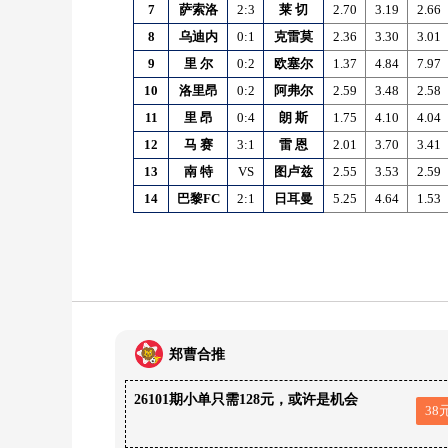
7
萨索洛
2:3
莱
切
2.70
3.19
2.66
8
乌迪内
0:1
克雷莫
2.36
3.30
3.01
9
里
尔
0:2
欧塞尔
1.37
4.84
7.97
10
洛里昂
0:2
阿弗尔
2.59
3.48
2.58
11
里
昂
0:4
朗
斯
1.75
4.10
4.04
12
马
赛
3:1
雷
恩
2.01
3.70
3.41
13
南
特
VS
图卢兹
2.55
3.53
2.59
14
巴黎FC
2:1
日耳曼
5.25
4.64
1.53
郑曹合推
26101期小单只需128元，或许是机会
38