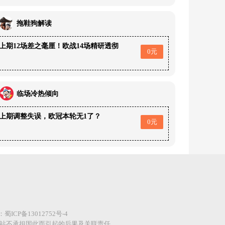
拖鞋狗解读
上期12场差之毫厘！欧战14场精研透彻
0元
临场冷热倾向
上期调整失误，欧冠本轮无1了？
0元
案：
蜀ICP备13012752号-4
网站不承担因此而引起的后果及关联责任。