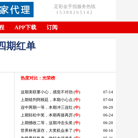
足彩金手指服务热线
15388265142
程
APP下载
订阅
四期红单
热度对比
：光荣榜
这期美联要小心，感觉不对劲
(
中
)
07-14
上期错判阿根廷，本期小心点
(
中
)
07-04
连中两期一等，本期冲三连红
(
中
)
06-29
上期轻松中奖，本期再接再厉
(
中
)
06-24
上期憾收二等，这期冲击头奖
(
中
)
06-20
世界杯有滚存，大奖机会来了
(
中
)
06-16