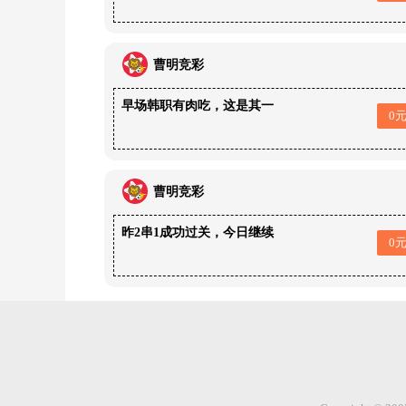
曹明竞彩
早场韩职有肉吃，这是其一
0
曹明竞彩
昨2串1成功过关，今日继续
0