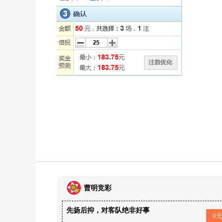
曹明竞彩
先扬后抑，对客队绝非好事
0