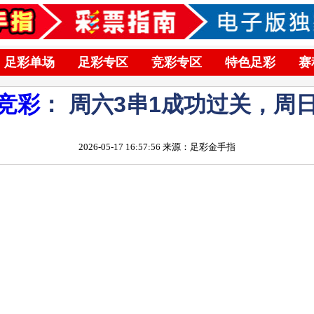
足彩单场
足彩专区
竞彩专区
特色足彩
赛
竞彩
： 周六3串1成功过关，周
2026-05-17 16:57:56 来源：足彩金手指