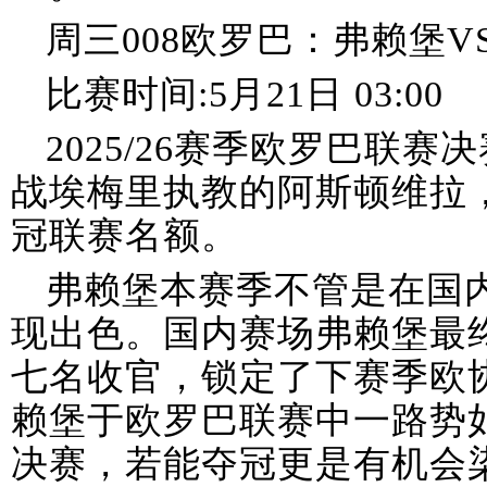
周三008欧罗巴：弗赖堡V
比赛时间:5月21日 03:00
2025/26赛季欧罗巴联
战埃梅里执教的阿斯顿维拉
冠联赛名额。
弗赖堡本赛季不管是在国
现出色。国内赛场弗赖堡最
七名收官，锁定了下赛季欧
赖堡于欧罗巴联赛中一路势
决赛，若能夺冠更是有机会