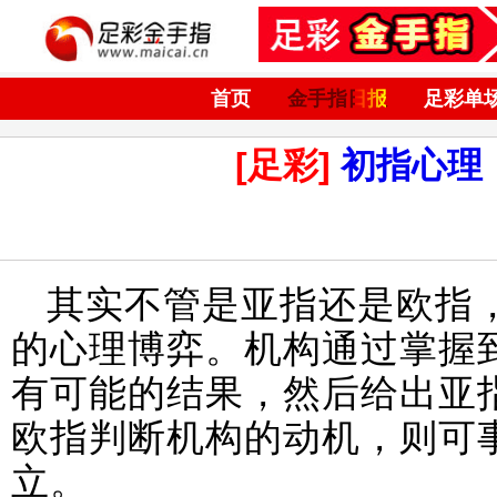
首页
金手指日报
足彩单
[足彩]
初指心理
其实不管是亚指还是欧指
的心理博弈。机构通过掌握
有可能的结果，然后给出亚
欧指判断机构的动机，则可
立。