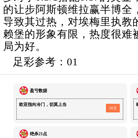
的让步阿斯顿维拉赢半博全
导致其过热，对埃梅里执教
赖堡的形象有限，热度很难
局为好。
足彩参考：01
盈亏数据
欧亚指向冷门，切莫上当
38元
绝杀21点