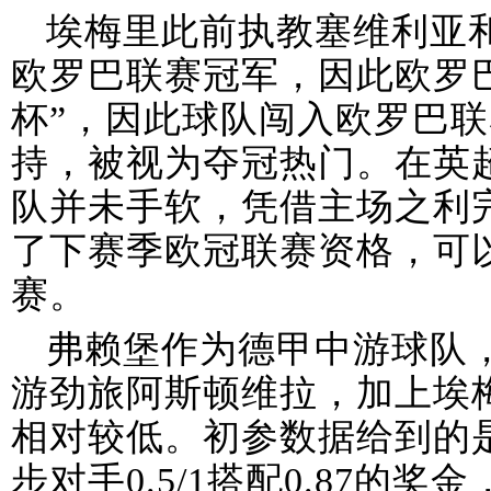
埃梅里此前执教塞维利亚
欧罗巴联赛冠军，因此欧罗
杯”，因此球队闯入欧罗巴
持，被视为夺冠热门。在英
队并未手软，凭借主场之利
了下赛季欧冠联赛资格，可
赛。
弗赖堡作为德甲中游球队
游劲旅阿斯顿维拉，加上埃
相对较低。初参数据给到的
步对手0.5/1搭配0.87的奖