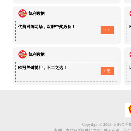
凯利数据
优势对阵两场，双胆中奖必备！
中
凯利数据
欧冠关键博胆，不二之选！
0元
Copyright © 2003- 足彩金
声 明：本网站所提供的内容仅供读者用于合