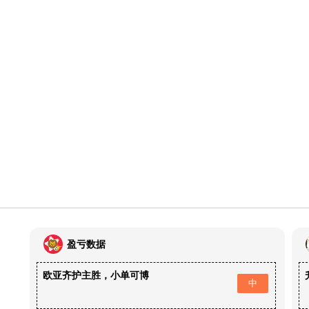
盈亏数据
欧亚齐护主胜，小单可博
中