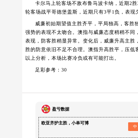
卡尔马上轮客场不敌布鲁马波卡纳，近期2胜
轮客场战平哥德堡盖斯，近期只有3平1负，表现
威廉初始期望值主胜齐平，平局独高，客胜
强势的表现不太吻合。澳指与威廉态度稍稍不同
表现，防客胜稍显异常。变化后，威廉升高主胜
胜的防意依旧不足不合理。澳指升高胜平，压低
以上分析，本场比赛冷负或有可能打出。
足彩参考：30
盈亏数据
欧亚齐护主胜，小单可博
中