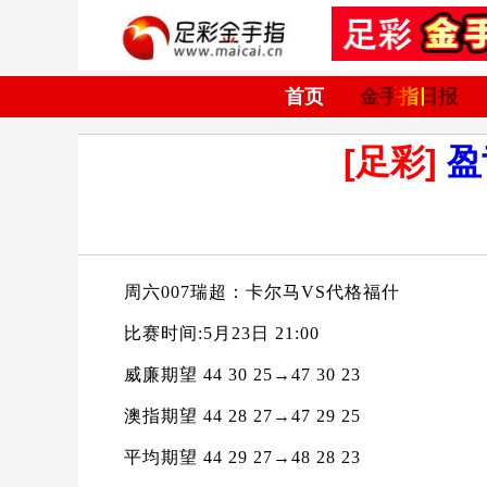
首页
金手指日报
[足彩]
盈
周六007瑞超：卡尔马VS代格福什
比赛时间:5月23日 21:00
威廉期望 44 30 25→47 30 23
澳指期望 44 28 27→47 29 25
平均期望 44 29 27→48 28 23