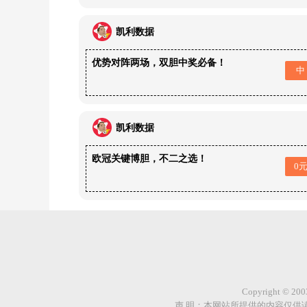
凯利数据
优势对阵两场，双胆中奖必备！
中
凯利数据
欧冠关键博胆，不二之选！
0
Copyright © 
声 明：本网站所提供的内容仅供