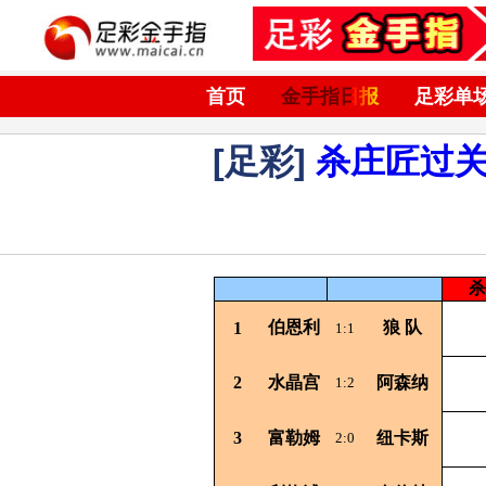
首页
金手指日报
足彩单
[足彩]
杀庄匠过
杀
伯恩利
狼
队
1
1:1
2
水晶宫
阿森纳
1:2
3
富勒姆
纽卡斯
2:0