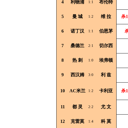
4
利物浦
布伦特
1:1
5
曼
城
维
拉
杀1
1:2
6
诺丁汉
伯恩茅
杀
1:1
7
桑德兰
切尔西
2:1
8
热
刺
埃弗顿
1:0
9
西汉姆
利
兹
3:0
10
AC米兰
卡利亚
杀1
1:2
11
都
灵
尤
文
2:2
12
克雷莫
科
莫
1:4