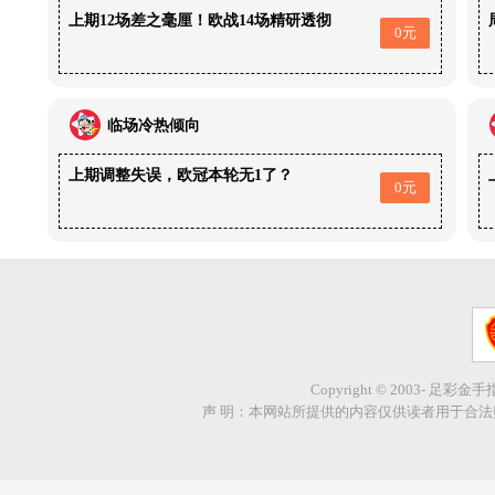
上期12场差之毫厘！欧战14场精研透彻
0元
临场冷热倾向
上期调整失误，欧冠本轮无1了？
0元
Copyright © 2003- 足彩金
声 明：本网站所提供的内容仅供读者用于合