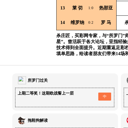
13
莱
切
热那亚
1:0
14
维罗纳
罗
马
杀
0:2
杀庄匠，买彩网专家，与“所罗门”
星”。曾活跃于各大论坛，亚指经
技术得到全面提升。近期重返足彩
填单思路，给读者朋友们带来14场
所罗门过关
上期二等奖！这期欧战誓上一层
中
拖鞋狗解读