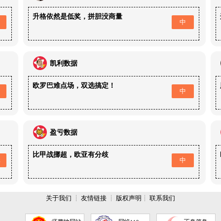
升格依然是低奖，拼胆没商量
中
凯利数据
欧罗巴难点场，双选搞定！
中
盈亏数据
比甲战挪超，欧亚有分歧
元
中
关于我们
┊
友情链接
┊
版权声明
┊
联系我们