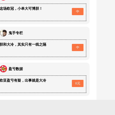
这场欧冠，小单大可博胆！
中
鬼手专栏
胆和大冷，其实只有一线之隔
中
盈亏数据
欧亚盈亏有疑，出事就是大冷
0元