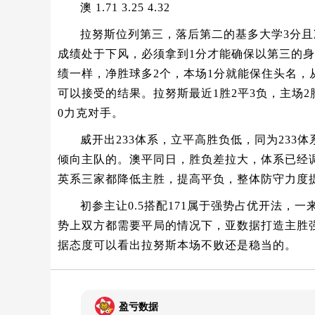
澳 1.71 3.25 4.32
拉努斯位列第三，落后第二的基多大学3分且
成绩处于下风，必须拿到1分才能确保以第三的
绩一样，净胜球多2个，本场1分就能保住头名
可以接受的结果。拉努斯最近1胜2平3负，主场2胜
0力克对手。
威开出233体系，立平高胜负低，同为23
倾向主队的。澳平同日，胜负差拉大，体系已经调整
英系三家都降低主胜，提高平负，整体防守力度
初参主让0.5搭配171属于强势占优开法
势上双方都需要平局的情况下，亚数据打造主胜
据态度可以看出拉努斯本场不败还是稳当的。
盈亏数据