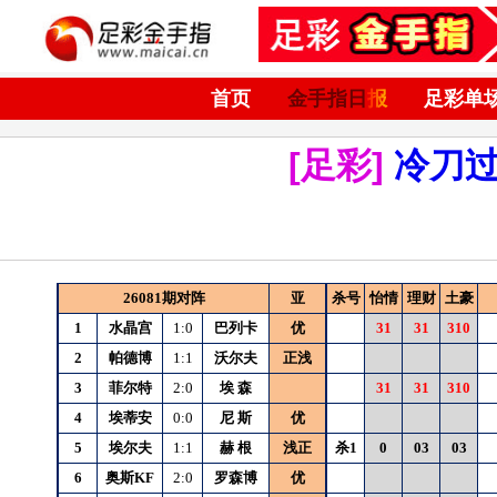
首页
金手指日报
足彩单
[足彩]
冷刀
26081期对阵
亚
杀号
怡情
理财
土豪
1
水晶宫
1:0
巴列卡
优
31
31
310
2
帕德博
1:1
沃尔夫
正浅
3
菲尔特
2:0
埃
森
31
31
310
4
埃蒂安
0:0
尼
斯
优
5
埃尔夫
1:1
赫
根
浅正
杀1
0
03
03
6
奥斯KF
2:0
罗森博
优