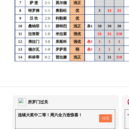
7
萨
堡
2:1
莫尔德
浅正
8
特罗姆
1:1
奥勒松
优
3
31
31
9
汉
坎
2:0
利勒斯
优
10
桑纳菲
1:1
腓特烈
浅正
杀1
30
30
30
11
拉努斯
1:0
米拉索
强优
31
31
310
12
弗拉门
3:0
库斯科
强优
杀1
3
3
3
13
德尔瓦
1:0
罗萨里
弱
杀1
3
3
3
14
科林蒂
0:2
普拉滕
浅正
3
31
310
所罗门过关
连续大奖中二等！周六全力造惊喜！
58元