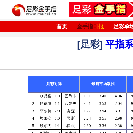
首页
金手指日报
足彩单
[足彩]
平指
足彩对阵
最新平均欧指
1
水晶宫
1:0
巴列卡
1.91
3.40
4.06
9
2
帕德博
1:1
沃尔夫
3.51
3.53
2.04
9
3
菲尔特
2:0
埃
森
1.77
3.94
3.91
9
4
埃蒂安
0:0
尼
斯
2.24
3.55
2.98
9
5
埃尔夫
1:1
赫
根
2.80
3.36
2.38
9