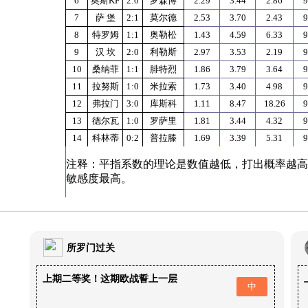
6
奥斯KF
2:0
罗森博
2.29
3.44
2.86
9
7
萨
堡
2:1
莫尔德
2.53
3.70
2.43
9
8
特罗姆
1:1
奥勒松
1.43
4.59
6.33
9
9
汉
坎
2:0
利勒斯
2.97
3.53
2.19
9
10
桑纳菲
1:1
腓特烈
1.86
3.79
3.64
9
11
拉努斯
1:0
米拉索
1.73
3.40
4.98
9
12
弗拉门
3:0
库斯科
1.11
8.47
18.26
9
13
德尔瓦
1:0
罗萨里
1.81
3.44
4.32
9
14
科林蒂
0:2
普拉滕
1.69
3.39
5.31
9
注释：平指系数的理论是数值越低，打出概率越高
敏感度最高。
所罗门过关
上期二等奖！这期欧战誓上一层
中