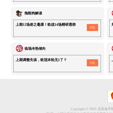
拖鞋狗解读
上期12场差之毫厘！欧战14场精研透彻
0元
临场冷热倾向
上期调整失误，欧冠本轮无1了？
0元
Copyright © 2003- 足彩金