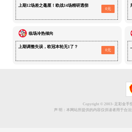
上期12场差之毫厘！欧战14场精研透彻
0元
临场冷热倾向
上期调整失误，欧冠本轮无1了？
0元
Copyright © 2003- 足彩金
声 明：本网站所提供的内容仅供读者用于合