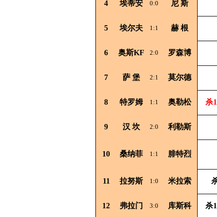
4
埃蒂安
尼
斯
0:0
5
埃尔夫
赫
根
1:1
6
奥斯KF
罗森博
2:0
7
萨
堡
莫尔德
2:1
8
特罗姆
奥勒松
杀1
1:1
9
汉
坎
利勒斯
2:0
10
桑纳菲
腓特烈
1:1
11
拉努斯
米拉索
杀
1:0
12
弗拉门
库斯科
杀1
3:0