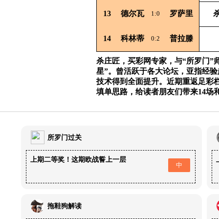
13
德尔瓦
罗萨里
杀
1:0
14
科林蒂
普拉滕
0:2
杀庄匠，买彩网专家，与“所罗门”
星”。曾活跃于各大论坛，亚指经
技术得到全面提升。近期重返足彩
填单思路，给读者朋友们带来14场
所罗门过关
上期二等奖！这期欧战誓上一层
中
拖鞋狗解读