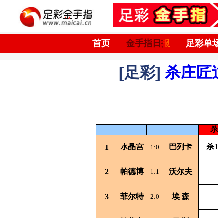
首页
金手指日报
足彩单
[足彩]
杀庄匠
杀
水晶宫
巴列卡
杀1
1
1:0
2
帕德博
沃尔夫
1:1
3
菲尔特
埃
森
2:0