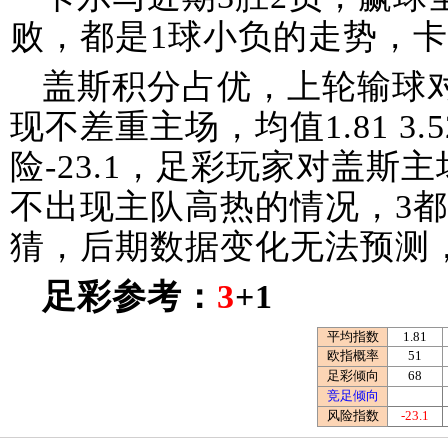
败，都是1球小负的走势，
盖斯积分占优，上轮输球
现不差重主场，均值1.81 3.5
险-23.1，足彩玩家对盖
不出现主队高热的情况，3
猜，后期数据变化无法预测
足彩参考：
3
+1
平均指数
1.81
欧指概率
51
足彩倾向
68
竞足倾向
风险指数
-23.1