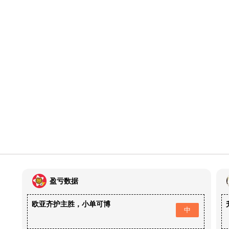
盈亏数据
欧亚齐护主胜，小单可博
中