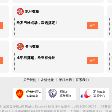
凯利数据
欧罗巴难点场，双选搞定！
元
0元
盈亏数据
比甲战挪超，欧亚有分歧
元
0元
关于我们
┊
友情链接
┊
版权声明
┊
联系我们
2003- 足彩金手指,All Rights Reserved 经营许可证编号：川B2-20060273 ICP备
读者用于合法购买中国福利彩票和中国体育彩票，请勿用于非法博彩活动，本