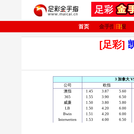
首页
金手指日报
[足彩]
3
加拿大
V
公司
欧指
澳指
1.45
3.87
5.60
365
1.55
3.90
6.50
威廉
1.50
3.80
5.80
LB
1.50
4.20
6.00
Bwin
1.51
4.20
6.00
Interwetten
1.53
4.00
6.50