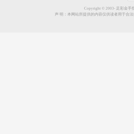
Copyright © 2003- 足彩金
声 明：本网站所提供的内容仅供读者用于合