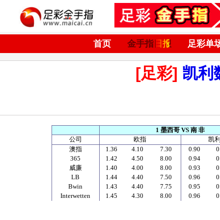
首页
金手指日报
足彩单
[足彩]
凯利
1
墨西哥
VS
南
非
公司
欧指
凯
澳指
1.36
4.10
7.30
0.90
0
365
1.42
4.50
8.00
0.94
0
威廉
1.40
4.00
8.00
0.93
0
LB
1.44
4.40
7.50
0.96
0
Bwin
1.43
4.40
7.75
0.95
0
Interwetten
1.45
4.30
8.00
0.96
0