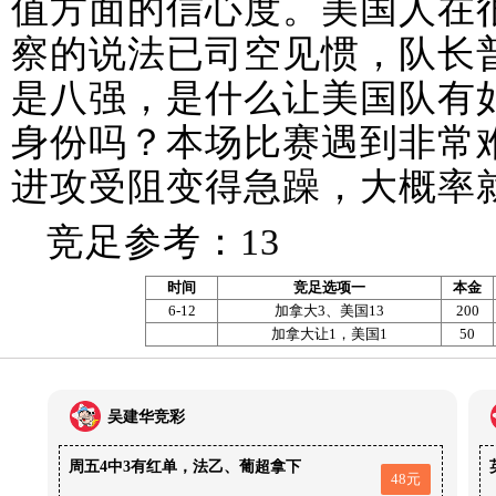
值方面的信心度。美国人在
察的说法已司空见惯，队长
是八强，是什么让美国队有
身份吗？本场比赛遇到非常
进攻受阻变得急躁，大概率
竞足参考：13
时间
竞足选项一
本金
6-12
加拿大3、美国13
200
加拿大让1，美国1
50
吴建华竞彩
周五4中3有红单，法乙、葡超拿下
48元