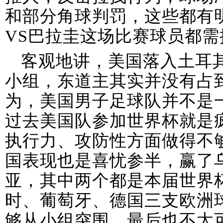
和部分角球判罚，这些都有
VS巴拉圭这场比赛球员都需
客观地讲，美国落入土耳
小组，东道主其实并没有占
为，美国男子足球队并不是
过去美国队参加世界杯就是
执行力、攻防性方面做得不
国表现也是喜忧参半，赢了
亚，其中两个都是本届世界
时、葡萄牙、德国三支欧洲
够从小组突围，最后也不太