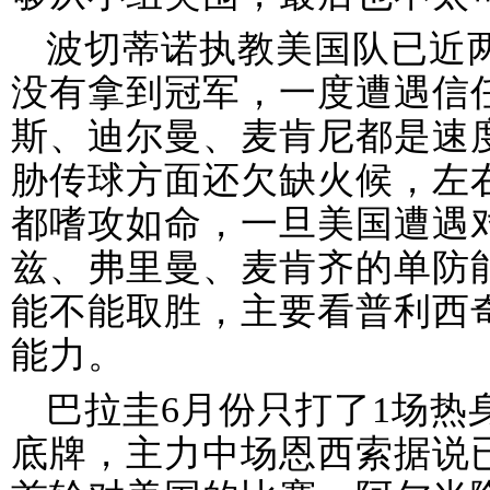
波切蒂诺执教美国队已近
没有拿到冠军，一度遭遇信
斯、迪尔曼、麦肯尼都是速
胁传球方面还欠缺火候，左
都嗜攻如命，一旦美国遭遇
兹、弗里曼、麦肯齐的单防
能不能取胜，主要看普利西
能力。
巴拉圭6月份只打了1场热
底牌，主力中场恩西索据说