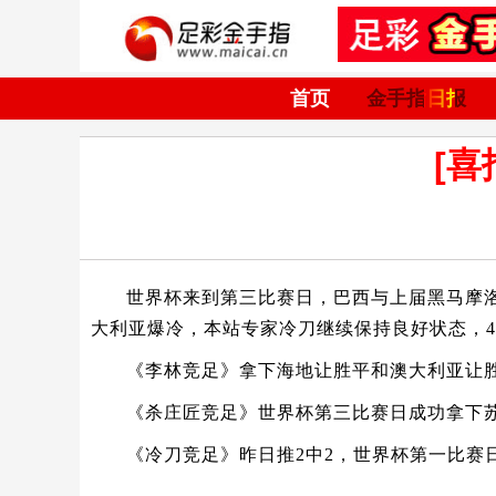
首页
金手指日报
[喜
世界杯来到第三比赛日，巴西与上届黑马摩
大利亚爆冷，本站专家冷刀继续保持良好状态，
《李林竞足》拿下海地让胜平和澳大利亚让
《杀庄匠竞足》世界杯第三比赛日成功拿下
《冷刀竞足》昨日推2中2，世界杯第一比赛