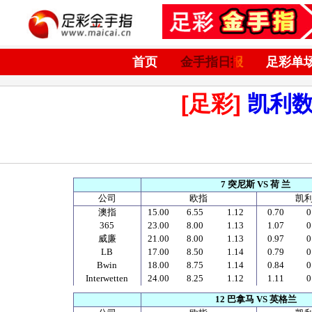
首页
金手指日报
足彩单
[足彩]
凯利
7
突尼斯
VS
荷
兰
公司
欧指
凯
澳指
15.00
6.55
1.12
0.70
0
365
23.00
8.00
1.13
1.07
0
威廉
21.00
8.00
1.13
0.97
0
LB
17.00
8.50
1.14
0.79
0
Bwin
18.00
8.75
1.14
0.84
0
Interwetten
24.00
8.25
1.12
1.11
0
12
巴拿马
VS
英格兰