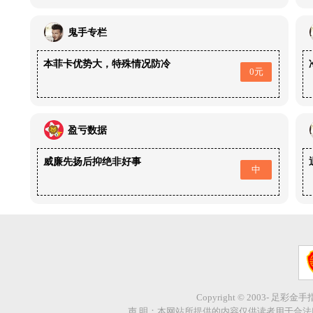
鬼手专栏
本菲卡优势大，特殊情况防冷
0元
盈亏数据
威廉先扬后抑绝非好事
中
Copyright © 2003- 足彩金
声 明：本网站所提供的内容仅供读者用于合